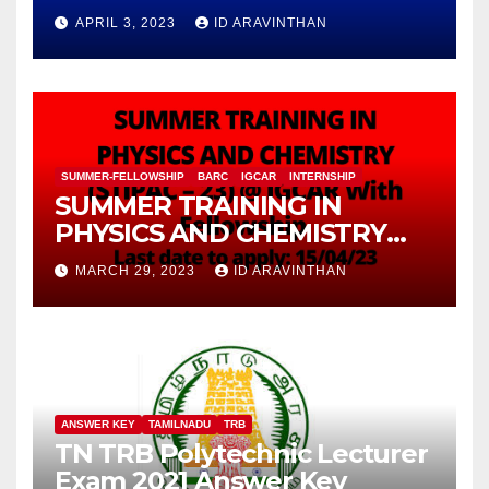
APRIL 3, 2023
ID ARAVINTHAN
SUMMER-FELLOWSHIP
BARC
IGCAR
INTERNSHIP
SUMMER TRAINING IN
PHYSICS AND CHEMISTRY
(STIPAC – 23) With Fellowship
MARCH 29, 2023
ID ARAVINTHAN
ANSWER KEY
TAMILNADU
TRB
TN TRB Polytechnic Lecturer
Exam 2021 Answer Key