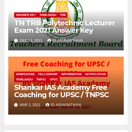
ANSWER KEY
TAMILNADU
TRB
TN TRB Polytechnic Lecturer
Exam 2021 Answer Key
DEC 14, 2021
ID ARAVINTHAN
ADMISSIONS
FELLOWSHIP
INFORMATION
NOTIFICATION
TAMILNADU
TNPSC
UPSC
Shankar IAS Academy Free
Coaching for UPSC / TNPSC
MAR 3, 2021
ID ARAVINTHAN