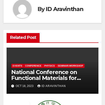
By
ID Aravinthan
Related Post
EVENTS
CONFERENCE
PHYSICS
SEMINAR-WORKSHOP
National Conference on
Functional Materials for
Sustainable Energy &
OCT 18, 2023
ID ARAVINTHAN
Information Technology
(FuMSEIT – 2023)