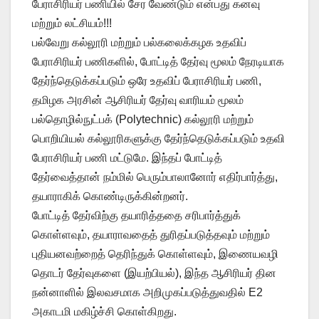
பேராசிரியர் பணியில் சேர வேண்டும் என்பது கனவு
மற்றும் லட்சியம்!!!
பல்வேறு கல்லூரி மற்றும் பல்கலைக்கழக உதவிப்
பேராசிரியர் பணிகளில், போட்டித் தேர்வு மூலம் நேரடியாக
தேர்ந்தெடுக்கப்படும் ஒரே உதவிப் பேராசிரியர் பணி,
தமிழக அரசின் ஆசிரியர் தேர்வு வாரியம் மூலம்
பல்தொழில்நுட்பக் (Polytechnic) கல்லூரி மற்றும்
பொறியியல் கல்லூரிகளுக்கு தேர்ந்தெடுக்கப்படும் உதவி
பேராசிரியர் பணி மட்டுமே. இந்தப் போட்டித்
தேர்வைத்தான் நம்மில் பெரும்பாலானோர் எதிர்பார்த்து,
தயாராகிக் கொண்டிருக்கின்றனர்.
போட்டித் தேர்விற்கு தயாரித்ததை சரிபார்த்துக்
கொள்ளவும், தயாராவதைத் துரிதப்படுத்தவும் மற்றும்
புதியனவற்றைத் தெரிந்துக் கொள்ளவும், இணையவழி
தொடர் தேர்வுகளை (இயற்பியல்), இந்த ஆசிரியர் தின
நன்னாளில் இலவசமாக அறிமுகப்படுத்துவதில் E2
அகாடமி மகிழ்ச்சி கொள்கிறது.