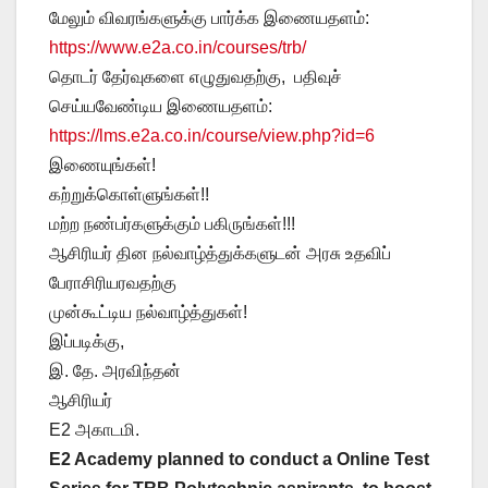
மேலும் விவரங்களுக்கு பார்க்க இணையதளம்:
https://www.e2a.co.in/courses/trb/
தொடர் தேர்வுகளை எழுதுவதற்கு, பதிவுச்
செய்யவேண்டிய இணையதளம்:
https://lms.e2a.co.in/course/view.php?id=6
இணையுங்கள்!
கற்றுக்கொள்ளுங்கள்!!
மற்ற நண்பர்களுக்கும் பகிருங்கள்!!!
ஆசிரியர் தின நல்வாழ்த்துக்களுடன் அரசு உதவிப்
பேராசிரியரவதற்கு
முன்கூட்டிய நல்வாழ்த்துகள்!
இப்படிக்கு,
இ. தே. அரவிந்தன்
ஆசிரியர்
E2 அகாடமி.
E2 Academy planned to conduct a Online Test