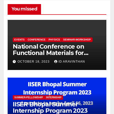
You missed
EVENTS
CONFERENCE
PHYSICS
SEMINAR-WORKSHOP
National Conference on
Functional Materials for
Sustainable Energy &
OCTOBER 18, 2023
ID ARAVINTHAN
Information Technology
(FuMSEIT – 2023)
SUMMER-FELLOWSHIP
INTERNSHIP
IISER Bhopal Summer
Internship Program 2023